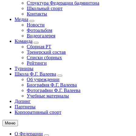
Структура Федерации бадминтона
навигация
Школьный спорт
Контакты
Медиа
Новости
Фотоальбом
Видеогалерея
Команда
Сборная РТ
Тренерский состав
Списки сборных
Рейтинги
Турниры
Школа Ф.Г. Валеева
Об учреждении
Биография Ф.Г. Валеева
Фотографии Ф.Г. Валеева
Учебные материалы
Допинг
Партнеры
Корпоративный спорт
Меню
О Федерации