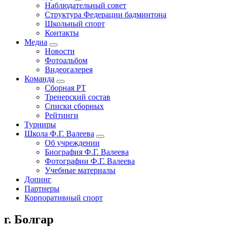
Наблюдательный совет
Основная
Структура Федерации бадминтона
навигация
Школьный спорт
Контакты
Медиа
Новости
Фотоальбом
Видеогалерея
Команда
Сборная РТ
Тренерский состав
Списки сборных
Рейтинги
Турниры
Школа Ф.Г. Валеева
Об учреждении
Биография Ф.Г. Валеева
Фотографии Ф.Г. Валеева
Учебные материалы
Допинг
Партнеры
Корпоративный спорт
г. Болгар